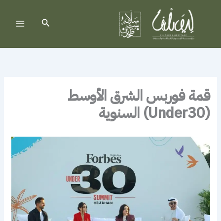
خطي
لى
البحث
لمحتوى
قمة فوربس الشرق الأوسط
(Under30) السنوية