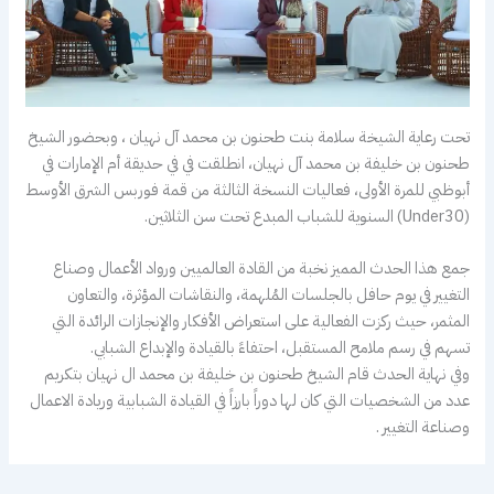
تحت رعاية الشيخة سلامة بنت طحنون بن محمد آل نهيان ، وبحضور الشيخ
طحنون بن خليفة بن محمد آل نهيان، انطلقت في في حديقة أم الإمارات في
أبوظبي للمرة الأولى، فعاليات النسخة الثالثة من قمة فوربس الشرق الأوسط
(Under30) السنوية للشباب المبدع تحت سن الثلاثين.
جمع هذا الحدث المميز نخبة من القادة العالميين ورواد الأعمال وصناع
التغيير في يوم حافل بالجلسات المُلهمة، والنقاشات المؤثرة، والتعاون
المثمر، حيث ركزت الفعالية على استعراض الأفكار والإنجازات الرائدة التي
تسهم في رسم ملامح المستقبل، احتفاءً بالقيادة والإبداع الشبابي.
وفي نهاية الحدث قام الشيخ طحنون بن خليفة بن محمد ال نهيان بتكريم
عدد من الشخصيات التي كان لها دوراً بارزاً في القيادة الشبابية وريادة الاعمال
وصناعة التغيير .