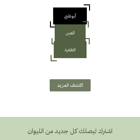
أبوظبي
العين
الظفرة
أبوظبي هي عاصمة الأصالة والتطور، حيث تتجسد الثقافة والتراث الإماراتي
الأصيل في نسيج حضاري حديث يجمع بين الماضي العريق والمستقبل
الطموح
اكتشف المزيد
اشترك ليصلك كل جديد من الليوان