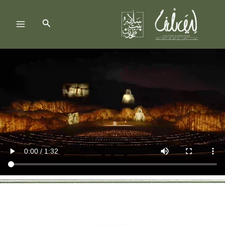
خطي
لى
البحث
لمحتوى