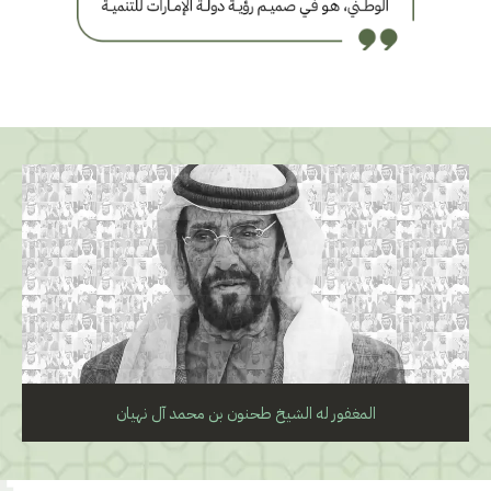
المغفور له الشيخ طحنون بن محمد آل نهيان